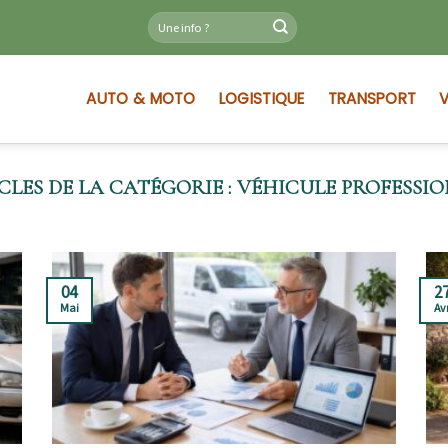
AUTO & MOTO
LOGISTIQUE
TRANSPORT
V
VÉHICULE PROFESSI
04
2
Mai
Av