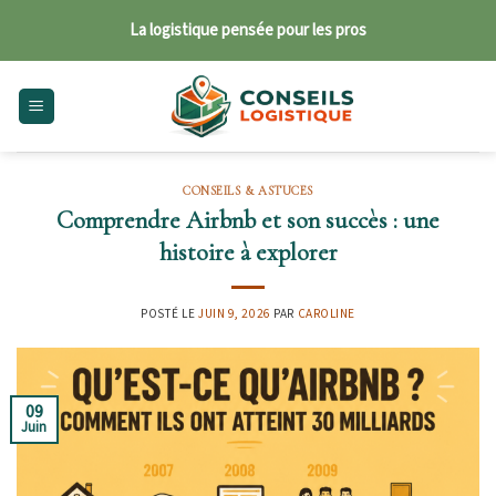
Skip
La logistique pensée pour les pros
to
content
CONSEILS & ASTUCES
Comprendre Airbnb et son succès : une
histoire à explorer
POSTÉ LE
JUIN 9, 2026
PAR
CAROLINE
09
Juin