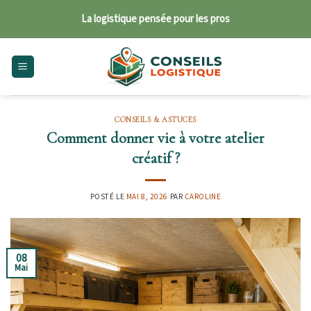
Skip
La logistique pensée pour les pros
to
content
CONSEILS & ASTUCES
Comment donner vie à votre atelier
créatif ?
POSTÉ LE
MAI 8, 2026
PAR
CAROLINE
08
Mai