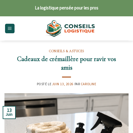
Skip
La logistique pensée pour les pros
to
content
CONSEILS & ASTUCES
Cadeaux de crémaillère pour ravir vos
amis
POSTÉ LE
JUIN 13, 2026
PAR
CAROLINE
13
Juin