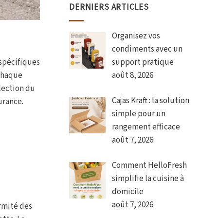
DERNIERS ARTICLES
Organisez vos
condiments avec un
 spécifiques
support pratique
 chaque
août 8, 2026
lection du
Cajas Kraft : la solution
urance.
simple pour un
rangement efficace
août 7, 2026
Comment HelloFresh
simplifie la cuisine à
domicile
août 7, 2026
ormité des