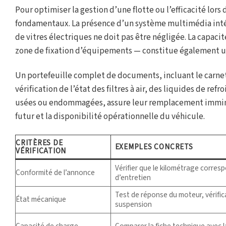
Pour optimiser la gestion d’une flotte ou l’efficacité lo
fondamentaux. La présence d’un système multimédia intég
de vitres électriques ne doit pas être négligée. La capa
zone de fixation d’équipements — constitue également un
Un portefeuille complet de documents, incluant le carnet
vérification de l’état des filtres à air, des liquides de re
usées ou endommagées, assure leur remplacement imminen
futur et la disponibilité opérationnelle du véhicule.
CRITÈRES DE
EXEMPLES CONCRETS
VÉRIFICATION
Vérifier que le kilométrage corresp
Conformité de l’annonce
d’entretien
Test de réponse du moteur, vérifica
État mécanique
suspension
Capacité de charge
Comparer la fiche technique avec la