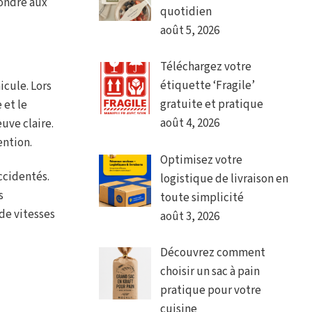
pondre aux
quotidien
août 5, 2026
Téléchargez votre
étiquette ‘Fragile’
icule. Lors
gratuite et pratique
 et le
août 4, 2026
uve claire.
ention.
Optimisez votre
ccidentés.
logistique de livraison en
s
toute simplicité
de vitesses
août 3, 2026
Découvrez comment
choisir un sac à pain
pratique pour votre
cuisine