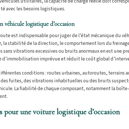
éhicules utilitaires, la capacité de charge réelle doit corres
té avec les besoins logistiques.
un véhicule logistique d’occasion
route est indispensable pour juger de l’état mécanique du véh
, la stabilité de la direction, le comportement lors du freinage
s sans vibrations excessives ou bruits anormaux en est une pre
e d’immobilisation imprévue et réduit le coût global d’interv
fférentes conditions : routes urbaines, autoroutes, terrains a
es fuites, des vibrations inhabituelles ou des bruits suspect
cule. La fiabilité de chaque composant, notamment la boîte 
ent.
s pour une voiture logistique d’occasion