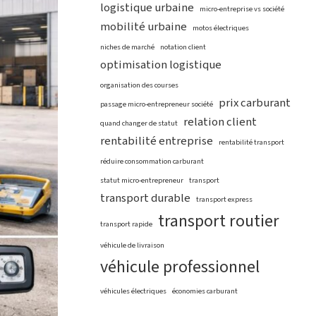
logistique urbaine
micro-entreprise vs société
mobilité urbaine
motos électriques
niches de marché
notation client
optimisation logistique
organisation des courses
prix carburant
passage micro-entrepreneur société
relation client
quand changer de statut
rentabilité entreprise
rentabilité transport
réduire consommation carburant
statut micro-entrepreneur
transport
transport durable
transport express
transport routier
transport rapide
véhicule de livraison
véhicule professionnel
véhicules électriques
économies carburant