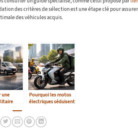
s consulter un guide spécialisé, comme celui proposé par
lie
lidation des critères de sélection est une étape clé pour assure
ptimale des véhicules acquis.
r une
Pourquoi les motos
litaire
électriques séduisent
meilleur
de plus en plus les
6 ?
livreurs urbains ?