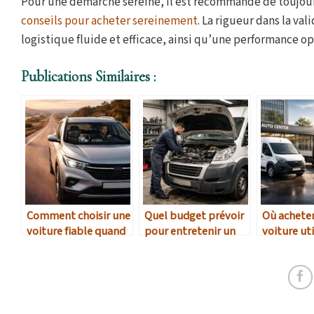
Pour une démarche sereine, il est recommandé de toujour
conseils pour acheter sereinement
. La rigueur dans la va
logistique fluide et efficace, ainsi qu’une performance o
Publications Similaires :
Comment choisir une
Quel budget prévoir
Où achete
voiture fiable quand
pour entretenir un
voiture uti
on fait plus de 30 000
utilitaire diesel après
fiable au 
km par an ?
150 000 km ?
prix en 202