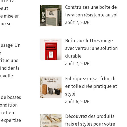
otte. La
Construisez une boîte de
peut
livraison résistante au vol
re mise en
août 7, 2026
our se
Boîte aux lettres rouge
n usage. Un
avec verrou : une solution
e
durable
titue une
août 7, 2026
 incidents
ouvelle
Fabriquez un sac à lunch
en toile cirée pratique et
stylé
e de bosses
août 6, 2026
condition
tretien.
Découvrez des produits
 expertise
frais et stylés pour votre