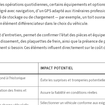
rs des opérations quotidiennes, certains équipements et option
ré avec navigation, d’un GPS adapté aux itinéraires professi
cité de stockage ou de chargement — par exemple, un toit ouvra
 élément différenciateur dans le choix du véhicule.
 d’entretien, permet de confirmer l’état des pièces et équip
froidissement, des plaquettes de frein, ainsi que la présence de
t si besoin. Ces éléments influent directement sur le coût 
IMPACT POTENTIEL
ond à l’historique
Évite les surprises et tromperies potentiell
tion des freins et
Assure la fiabilité en conditions réelles
Sélectionner un véhicule conforme aux exi
 charge utile réelle