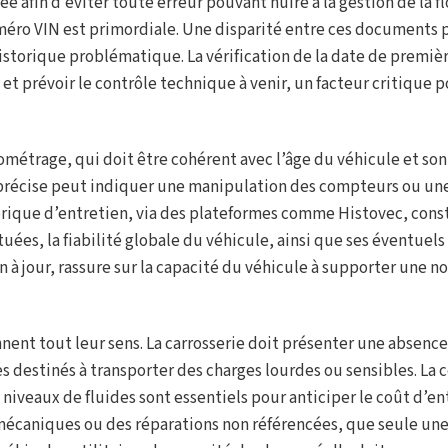
afin d’éviter toute erreur pouvant nuire à la gestion de la fl
numéro VIN est primordiale. Une disparité entre ces documents 
storique problématique. La vérification de la date de premiè
t prévoir le contrôle technique à venir, un facteur critique p
lométrage, qui doit être cohérent avec l’âge du véhicule et so
précise peut indiquer une manipulation des compteurs ou un
storique d’entretien, via des plateformes comme Histovec, cons
uées, la fiabilité globale du véhicule, ainsi que ses éventuels
 à jour, rassure sur la capacité du véhicule à supporter une n
ennent tout leur sens. La carrosserie doit présenter une absenc
s destinés à transporter des charges lourdes ou sensibles. La 
niveaux de fluides sont essentiels pour anticiper le coût d’en
mécaniques ou des réparations non référencées, que seule une