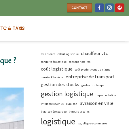
CONTACT
TC & TAXIS
chauffeur vtc
avis clients
calcul logistique
ique ?
conduite écologique
conseils horaires
coût logistique
coût produit vendu en ligne
entreprise de transport
dernier kilomètre
gestion des stocks
gestion du temps
gestion logistique
impact notation
livraison en ville
influence revenus
livraison
livraison écologique
livreurs urbains
logistique
logistique e-commerce