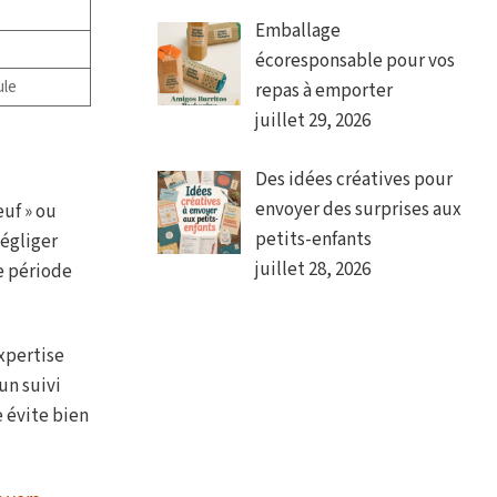
Emballage
écoresponsable pour vos
ule
repas à emporter
juillet 29, 2026
Des idées créatives pour
envoyer des surprises aux
euf » ou
petits-enfants
négliger
juillet 28, 2026
e période
expertise
un suivi
 évite bien