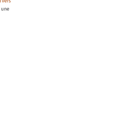
n vers
r une