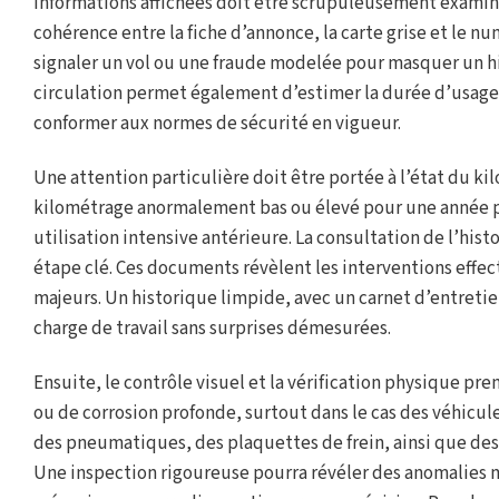
informations affichées doit être scrupuleusement examinée 
cohérence entre la fiche d’annonce, la carte grise et le 
signaler un vol ou une fraude modelée pour masquer un hi
circulation permet également d’estimer la durée d’usage e
conformer aux normes de sécurité en vigueur.
Une attention particulière doit être portée à l’état du ki
kilométrage anormalement bas ou élevé pour une année 
utilisation intensive antérieure. La consultation de l’hi
étape clé. Ces documents révèlent les interventions effect
majeurs. Un historique limpide, avec un carnet d’entretien
charge de travail sans surprises démesurées.
Ensuite, le contrôle visuel et la vérification physique pr
ou de corrosion profonde, surtout dans le cas des véhicule
des pneumatiques, des plaquettes de frein, ainsi que des 
Une inspection rigoureuse pourra révéler des anomalies 