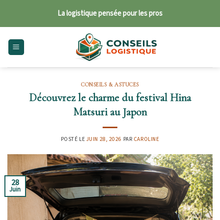
Skip
La logistique pensée pour les pros
to
content
CONSEILS & ASTUCES
Découvrez le charme du festival Hina
Matsuri au Japon
POSTÉ LE
JUIN 28, 2026
PAR
CAROLINE
28
Juin