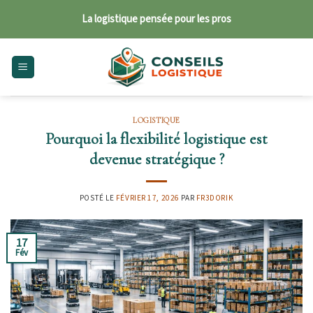
Skip
La logistique pensée pour les pros
to
content
LOGISTIQUE
Pourquoi la flexibilité logistique est
devenue stratégique ?
POSTÉ LE
FÉVRIER 17, 2026
PAR
FR3DORIK
17
Fév