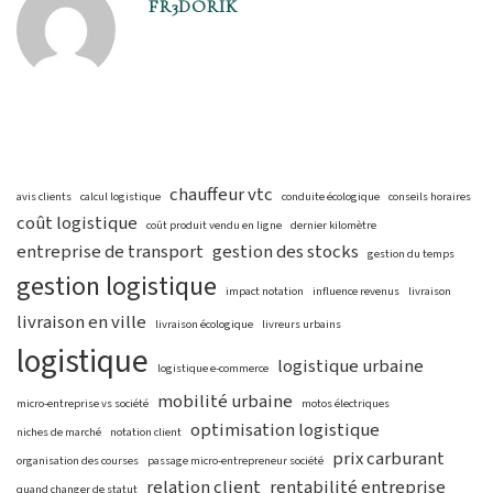
FR3DORIK
chauffeur vtc
avis clients
calcul logistique
conduite écologique
conseils horaires
coût logistique
coût produit vendu en ligne
dernier kilomètre
entreprise de transport
gestion des stocks
gestion du temps
gestion logistique
impact notation
influence revenus
livraison
livraison en ville
livraison écologique
livreurs urbains
logistique
logistique urbaine
logistique e-commerce
mobilité urbaine
micro-entreprise vs société
motos électriques
optimisation logistique
niches de marché
notation client
prix carburant
organisation des courses
passage micro-entrepreneur société
relation client
rentabilité entreprise
quand changer de statut