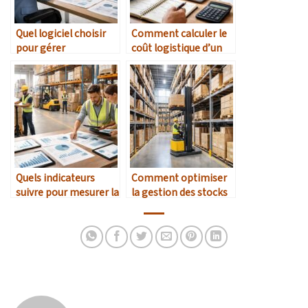
Quel logiciel choisir
Comment calculer le
pour gérer
coût logistique d’un
efficacement une
produit vendu en ligne
petite chaîne
?
d’approvisionnement
?
Quels indicateurs
Comment optimiser
suivre pour mesurer la
la gestion des stocks
performance
quand on manque
logistique ?
d’espace d’entrepôt ?