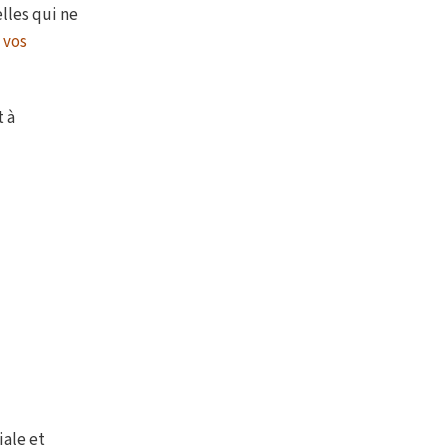
lles qui ne
 vos
t à
iale et