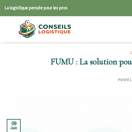
Skip
La logistique pensée pour les pros
to
content
FUMU : La solution pour 
POSTÉ 
09
Juin