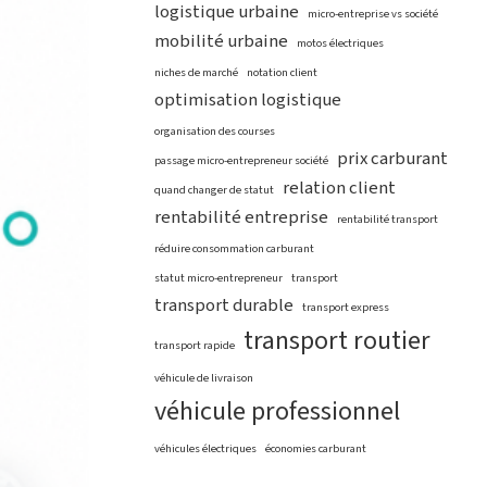
logistique urbaine
micro-entreprise vs société
mobilité urbaine
motos électriques
niches de marché
notation client
optimisation logistique
organisation des courses
prix carburant
passage micro-entrepreneur société
relation client
quand changer de statut
rentabilité entreprise
rentabilité transport
réduire consommation carburant
statut micro-entrepreneur
transport
transport durable
transport express
transport routier
transport rapide
véhicule de livraison
véhicule professionnel
véhicules électriques
économies carburant