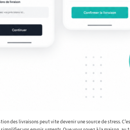
ion des livraisons peut vite devenir une source de stress. C’es
mplifier vos envois urgents. Que vous soyez à la maison, au tr