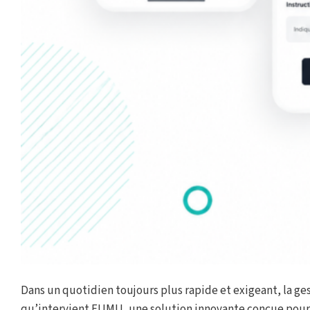
Dans un quotidien toujours plus rapide et exigeant, la gest
qu’intervient FUMU, une solution innovante conçue pour si