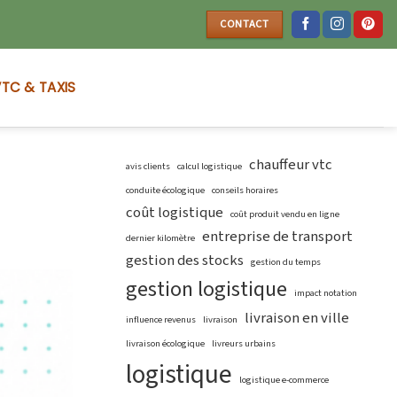
CONTACT
TC & TAXIS
chauffeur vtc
avis clients
calcul logistique
conduite écologique
conseils horaires
coût logistique
coût produit vendu en ligne
entreprise de transport
dernier kilomètre
gestion des stocks
gestion du temps
gestion logistique
impact notation
livraison en ville
influence revenus
livraison
livraison écologique
livreurs urbains
logistique
logistique e-commerce