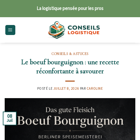
Skip
La logistique pensée pour les pros
to
content
CONSEILS & ASTUCES
Le boeuf bourguignon : une recette
réconfortante à savourer
POSTÉ LE
JUILLET 8, 2026
PAR
CAROLINE
08
Juil