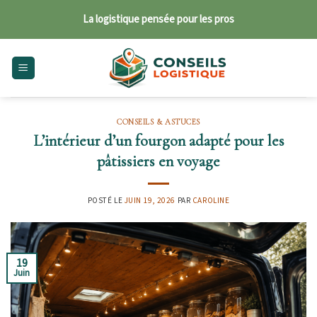
Skip
La logistique pensée pour les pros
to
content
CONSEILS & ASTUCES
L’intérieur d’un fourgon adapté pour les
pâtissiers en voyage
POSTÉ LE
JUIN 19, 2026
PAR
CAROLINE
19
Juin