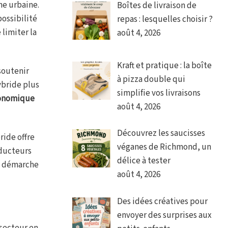
ne urbaine.
Boîtes de livraison de
possibilité
repas : lesquelles choisir ?
limiter la
août 4, 2026
Kraft et pratique : la boîte
soutenir
à pizza double qui
ybride plus
simplifie vos livraisons
onomique
août 4, 2026
Découvrez les saucisses
ride offre
véganes de Richmond, un
nducteurs
délice à tester
ne démarche
août 4, 2026
Des idées créatives pour
envoyer des surprises aux