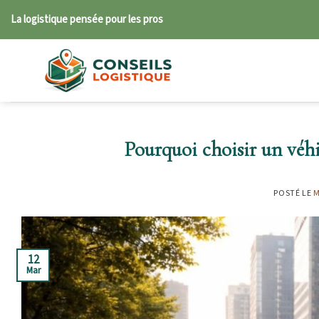
Skip
La logistique pensée pour les pros
to
content
Pourquoi choisir un véhi
POSTÉ LE
M
12
Mar