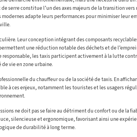
une démarche environnementale, mais une nécessité dans un 
t de serre constitue l’un des axes majeurs de la transition vers
des modernes adapte leurs performances pour minimiser leur e
ille.
culière. Leur conception intégrant des composants recyclables
permettent une réduction notable des déchets et de l’empre
responsable, les taxis participent activement à la lutte contr
é de vie en zone urbaine.
ssionnelle du chauffeur ou de la société de taxis. En affichan
le à ces enjeux, notamment les touristes et les usagers régul
vironnement.
ions ne doit pas se faire au détriment du confort ou de la fiab
ce, silencieuse et ergonomique, favorisant ainsi une expéri
logique de durabilité à long terme.