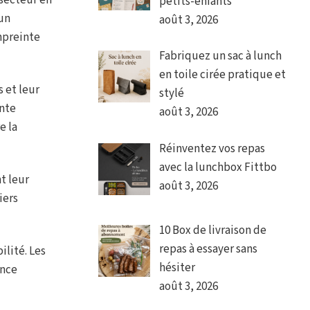
secteur en
petits-enfants
 un
août 3, 2026
mpreinte
Fabriquez un sac à lunch
en toile cirée pratique et
 et leur
stylé
inte
août 3, 2026
e la
Réinventez vos repas
avec la lunchbox Fittbo
t leur
août 3, 2026
iers
10 Box de livraison de
repas à essayer sans
ilité. Les
hésiter
ence
août 3, 2026