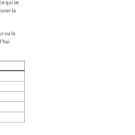
ce qui se
iorer la
r ou la
d’hui