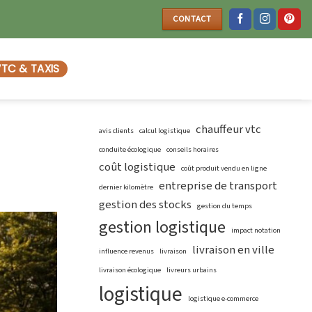
CONTACT
TC & TAXIS
chauffeur vtc
avis clients
calcul logistique
conduite écologique
conseils horaires
coût logistique
coût produit vendu en ligne
entreprise de transport
dernier kilomètre
gestion des stocks
gestion du temps
gestion logistique
impact notation
livraison en ville
influence revenus
livraison
livraison écologique
livreurs urbains
logistique
logistique e-commerce