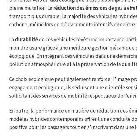
S’orienter vers un
taxi écologique
n’est plus simplement 
pleine mutation. La
réduction des émissions
de gaz à effe
transport plus durable. La majorité des véhicules hybri
carbone, même lors de déplacements intensifs en centre-v
La
durabilité
de ces véhicules revêt une importance parti
moindre usure grâce à une meilleure gestion mécanique 
écologique. En intégrant ces véhicules dans une démarche 
pollution atmosphérique et à la préservation de la qualit
Ce choix écologique peut également renforcer l’image profe
engagement écologique, ils séduisent une clientèle sensib
sollicitant des services de mobilité respectueux de l’en
En outre, la performance en matière de réduction des émiss
modèles hybrides contemporains offrent une conduite dou
positive pour les passagers tout en s’inscrivant dans une 