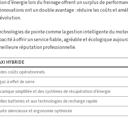
on d’énergie lors du freinage offrent un surplus de performan
nnovations ont un double avantage : réduire les coûts et amél
évolution.
echnologies de pointe comme la gestion intelligente du moteu
apacité à offrir un service fiable, agréable et écologique aujour
 meilleure réputation professionnelle.
XI HYBRIDE
 des coûts opérationnels
az à effet de serre
canique simplifiée et des systèmes de récupération d’énergie
lles batteries et aux technologies de recharge rapide
ite silencieuse et ergonomie optimisée