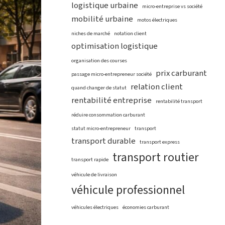
logistique urbaine
micro-entreprise vs société
mobilité urbaine
motos électriques
niches de marché
notation client
optimisation logistique
organisation des courses
prix carburant
passage micro-entrepreneur société
relation client
quand changer de statut
rentabilité entreprise
rentabilité transport
réduire consommation carburant
statut micro-entrepreneur
transport
transport durable
transport express
transport routier
transport rapide
véhicule de livraison
véhicule professionnel
véhicules électriques
économies carburant