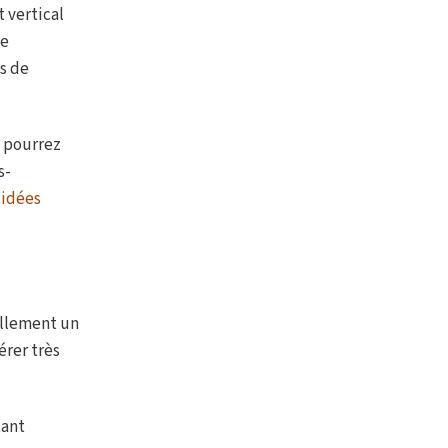
 vertical
ue
s de
s pourrez
s-
 idées
ellement un
érer très
tant