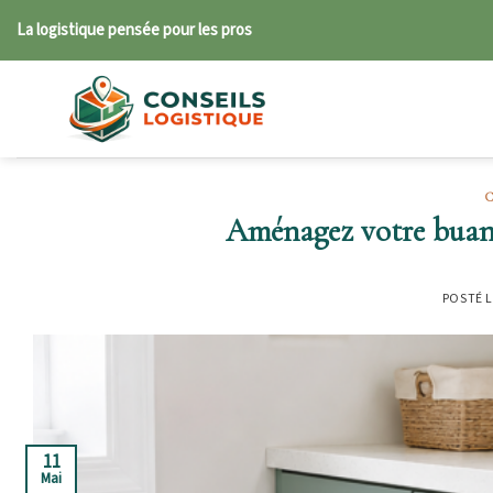
Skip
La logistique pensée pour les pros
to
content
Aménagez votre buande
POSTÉ 
11
Mai