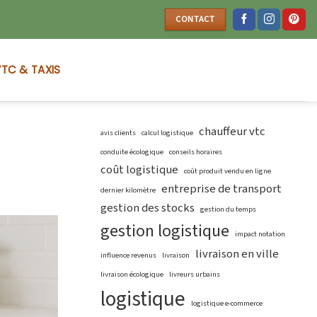
CONTACT
TC & TAXIS
chauffeur vtc
avis clients
calcul logistique
conduite écologique
conseils horaires
coût logistique
coût produit vendu en ligne
entreprise de transport
dernier kilomètre
gestion des stocks
gestion du temps
gestion logistique
impact notation
livraison en ville
influence revenus
livraison
livraison écologique
livreurs urbains
logistique
logistique e-commerce