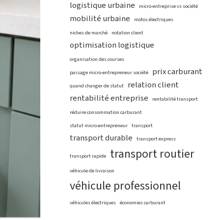
logistique urbaine
micro-entreprise vs société
mobilité urbaine
motos électriques
niches de marché
notation client
optimisation logistique
organisation des courses
prix carburant
passage micro-entrepreneur société
relation client
quand changer de statut
rentabilité entreprise
rentabilité transport
réduire consommation carburant
statut micro-entrepreneur
transport
transport durable
transport express
transport routier
transport rapide
véhicule de livraison
véhicule professionnel
véhicules électriques
économies carburant