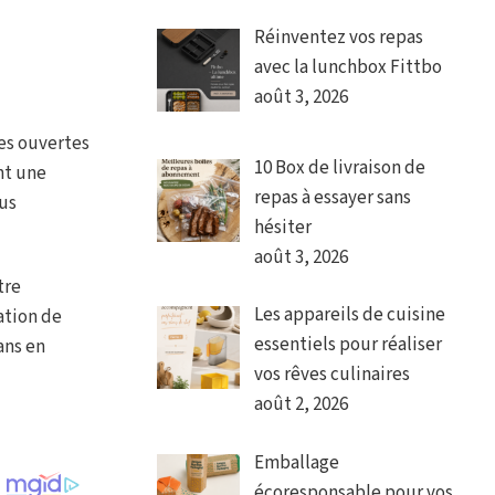
Réinventez vos repas
avec la lunchbox Fittbo
août 3, 2026
es ouvertes
10 Box de livraison de
nt une
repas à essayer sans
lus
hésiter
août 3, 2026
tre
Les appareils de cuisine
ation de
essentiels pour réaliser
ans en
vos rêves culinaires
août 2, 2026
Emballage
écoresponsable pour vos