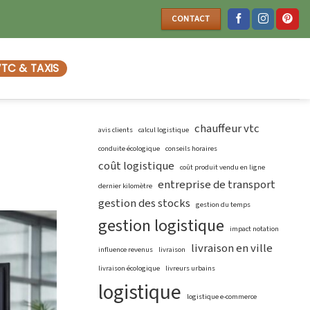
CONTACT
TC & TAXIS
chauffeur vtc
avis clients
calcul logistique
conduite écologique
conseils horaires
coût logistique
coût produit vendu en ligne
entreprise de transport
dernier kilomètre
gestion des stocks
gestion du temps
gestion logistique
impact notation
livraison en ville
influence revenus
livraison
livraison écologique
livreurs urbains
logistique
logistique e-commerce