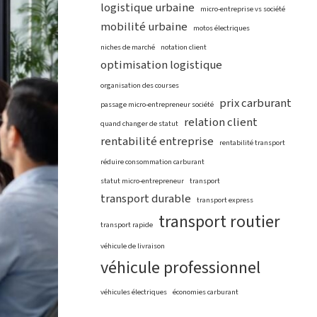
logistique urbaine
micro-entreprise vs société
mobilité urbaine
motos électriques
niches de marché
notation client
optimisation logistique
organisation des courses
prix carburant
passage micro-entrepreneur société
relation client
quand changer de statut
rentabilité entreprise
rentabilité transport
réduire consommation carburant
statut micro-entrepreneur
transport
transport durable
transport express
transport routier
transport rapide
véhicule de livraison
véhicule professionnel
véhicules électriques
économies carburant