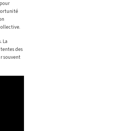
 pour
portunité
on
ollective.
. La
ttentes des
ur souvent