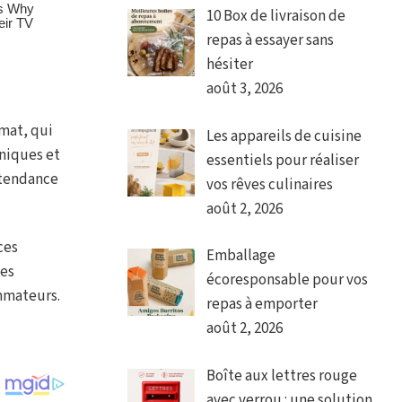
10 Box de livraison de
repas à essayer sans
hésiter
août 3, 2026
rmat, qui
Les appareils de cuisine
niques et
essentiels pour réaliser
 tendance
vos rêves culinaires
août 2, 2026
ces
Emballage
des
écoresponsable pour vos
mmateurs.
repas à emporter
août 2, 2026
Boîte aux lettres rouge
avec verrou : une solution