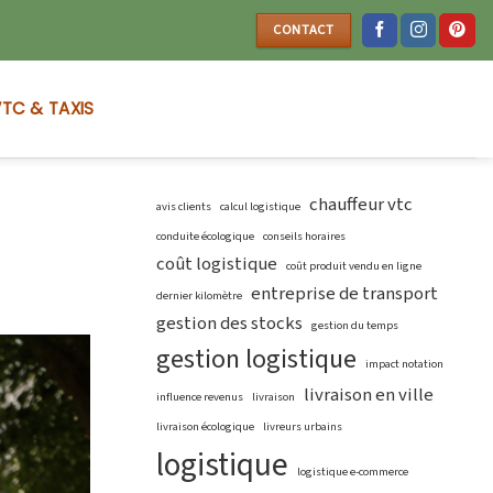
CONTACT
TC & TAXIS
chauffeur vtc
avis clients
calcul logistique
conduite écologique
conseils horaires
coût logistique
coût produit vendu en ligne
entreprise de transport
dernier kilomètre
gestion des stocks
gestion du temps
gestion logistique
impact notation
livraison en ville
influence revenus
livraison
livraison écologique
livreurs urbains
logistique
logistique e-commerce