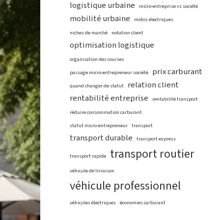
logistique urbaine
micro-entreprise vs société
mobilité urbaine
motos électriques
niches de marché
notation client
optimisation logistique
organisation des courses
prix carburant
passage micro-entrepreneur société
relation client
quand changer de statut
rentabilité entreprise
rentabilité transport
réduire consommation carburant
statut micro-entrepreneur
transport
transport durable
transport express
transport routier
transport rapide
véhicule de livraison
véhicule professionnel
véhicules électriques
économies carburant