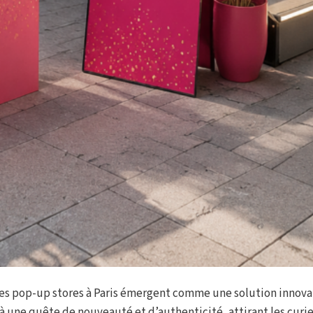
s pop-up stores à Paris émergent comme une solution innova
une quête de nouveauté et d’authenticité, attirant les curie