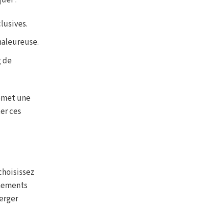
uer :
lusives.
haleureuse.
g de
romet une
er ces
choisissez
énements
erger