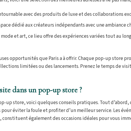
aris, voici une sélection des meilleures adresses à ne pas manq
ontournable avec des produits de luxe et des collaborations exc
 espace dédié aux créateurs indépendants avec une ambiance c
 mode et art, ce lieu offre des expériences variées tout au lon
es opportunités que Paris a à offrir. Chaque pop-up store p
lections limitées ou des lancements. Prenez le temps de visit
ite dans un pop-up store ?
op-up store, voici quelques conseils pratiques. Tout d’abord, 
s pour éviter la foule et profiter d’un meilleur service. Les év
, constituent également des occasions idéales pour vous imm