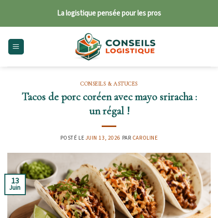
Skip
La logistique pensée pour les pros
to
content
CONSEILS & ASTUCES
Tacos de porc coréen avec mayo sriracha :
un régal !
POSTÉ LE
JUIN 13, 2026
PAR
CAROLINE
13
Juin